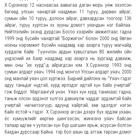
Х.Сүрэнхор 12 наснаасаа аавыгаа даган морь уяж эхэлсэн
бөгөөд улсын чанартай наадмын 11 түрүү, дөрвөн айраг,
сумын ойн 10 түрүү, долоон айраг, давхардсан тоогоор 136
айраг, түрүү хүртсэн хх зууны домогт уяачдын нэг байлаа.
Нийтлэлийн эхэнд дурдсан Босоо хээрийн амжилтаас гадна
1999 онд бүсийн чанартай “Боржигон” болон 2000 онд Өвгөн
ноёны нэрэмжит бүсийн наадамд хар азарга түрүү магнайд
хурдалж байв. Түүнчлэн ардын хувьсгалын 80 жилийн ойн
үндэсний их баяр наадамд хар азарга нь зургаад давхиж,
мөн оны “их хурд”-д айрагдсан юм. Х.Сүрэнхор 1993 онд
сумын алдарт уяач, 1994 онд монгол Улсын алдарт уяач, 2000
онд манлай уяач цол хүртжээ. Бидний дийлэнх нь “Уяач гэдэг
адуу таньдаг нүдтэй, хурд ирлэдэг идтэй хүн байх учиртай”
гэж боддог. Маргаангүй үнэн. Уяач хүн хурд танихаас гадна,
таньж олсон эрдэнэт хүлгээ давхиулж чаддаг эрдэмтэй байх
учиртай. нөгөөтээгүүр, адуунд хайртай, зөв эдэлдэг нэгэн
байх ёстой ч гэдэг. Х.Сүрэнхор агсан дээрх бүх эрдэм ухаан,
ёс хүмүүжлийг өөртөө шингээсэн, жинхэнэ уяач байсан
талаар өдгөө ч уулзсан хүн бүр шагшин ярьж, асуусан болгон
бахдан дурссаар байна. тэр бол азын од атгаж төрсөн домог