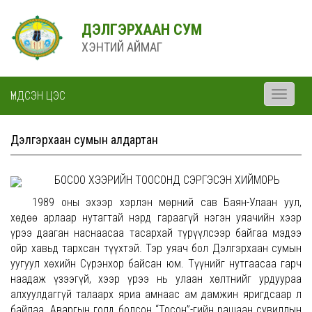
ДЭЛГЭРХААН СУМ
ХЭНТИЙ АЙМАГ
ҮНДСЭН ЦЭС
Toggle
navigati
Дэлгэрхаан сумын алдартан
БОСОО ХЭЭРИЙН ТООСОНД СЭРГЭСЭН ХИЙМОРЬ
1989 оны эхээр хэрлэн мөрний сав Баян-Улаан уул,
хөдөө арлаар нутагтай нэрд гараагүй нэгэн уяачийн хээр
үрээ дааган наснаасаа тасархай түрүүлсээр байгаа мэдээ
ойр хавьд тархсан түүхтэй. Тэр уяач бол Дэлгэрхаан сумын
уугуул хөхийн Сүрэнхор байсан юм. Түүнийг нутгаасаа гарч
наадаж үзээгүй, хээр үрээ нь улаан хөлтнийг урдуураа
алхуулдаггүй талаарх яриа амнаас ам дамжин яригдсаар л
байлаа. Аваргын голд болсон “Тосон”-гийн рашаан сувиллын