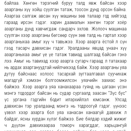
байлаа. Хөнгөн тэрэгний буруу талд явж байсан хээр
азарганы хүү хойш суулган татаж, тоосон дунд орсон байна.
Азаргаа салгаж авсан хүү машины зөв талаар год хийгээд
гараад ирсэн гэдэг. харин даамалын хөнгөн тэрэг хоёр
азарганы дунд хавчигдаж сандарч эхлэв. Жолооч машинаа
суулган хээр азарганы бөгсөөр суун зөв талд нь гартал хээр
азарганыхаа амыг хүү ч тавьжээ. Хээр азарга ёстой л сүн
гээд тасарч давхисан гэдэг. Уралдааны явцад унаач хүү
азарганыхаа амыг үе үе татаж тавиад шалгаад байсан гэнэ
лээ. Амыг нь тавихад хээр азарга сугарч гараад л татахаар
нь ардах азаргануудтай нийлчихээд байж. Хээр азарганы уяа
дутуу байснаас холоос тасархай зугтаалгавал суучихаж
магадгүй хэмээн болгоомжилсон уяачийн захиас энэ
байжээ. Хээр азарга уяа ханахаараа гуянд нь цагаан үсэн
мэнгэ тодордог байсан нь судар сургаалд заасан “Зүс бус”
үс ургана гэдгийн бодит илэрхийлэл юмсанж. Улсад
давхисан тэр уралдаанд мэнгэ нь тодроогүй гэдэг. үүнээс
үзвэл хээр азарга бол уяа ханасан ханаагүй давхиж л
байдаг, ясны хурдан хүлэг байжээ. Бие бялдар хэдий жижиг
ч дүүлэн давхихаараа томорч харагддаг, харьцангуй