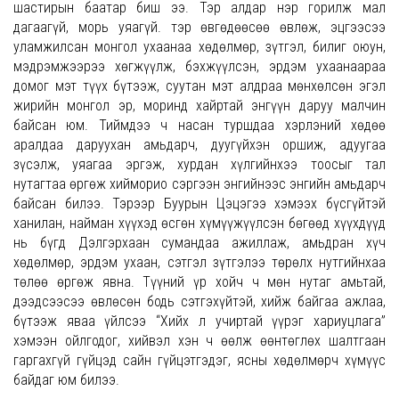
шастирын баатар биш ээ. Тэр алдар нэр горилж мал
дагаагүй, морь уяагүй. тэр өвгөдөөсөө өвлөж, эцгээсээ
уламжилсан монгол ухаанаа хөдөлмөр, зүтгэл, билиг оюун,
мэдрэмжээрээ хөгжүүлж, бэхжүүлсэн, эрдэм ухаанаараа
домог мэт түүх бүтээж, суутан мэт алдраа мөнхөлсөн эгэл
жирийн монгол эр, моринд хайртай энгүүн даруу малчин
байсан юм. Тиймдээ ч насан туршдаа хэрлэний хөдөө
аралдаа даруухан амьдарч, дуугүйхэн оршиж, адуугаа
зүсэлж, уяагаа эргэж, хурдан хүлгийнхээ тоосыг тал
нутагтаа өргөж хийморио сэргээн энгийнээс энгийн амьдарч
байсан билээ. Тэрээр Буурын Цэцэгээ хэмээх бүсгүйтэй
ханилан, найман хүүхэд өсгөн хүмүүжүүлсэн бөгөөд хүүхдүүд
нь бүгд Дэлгэрхаан сумандаа ажиллаж, амьдран хүч
хөдөлмөр, эрдэм ухаан, сэтгэл зүтгэлээ төрөлх нутгийнхаа
төлөө өргөж явна. Түүний үр хойч ч мөн нутаг амьтай,
дээдсээсээ өвлөсөн бодь сэтгэхүйтэй, хийж байгаа ажлаа,
бүтээж яваа үйлсээ “Хийх л учиртай үүрэг хариуцлага”
хэмээн ойлгодог, хийвэл хэн ч өөлж өөнтөглөх шалтгаан
гаргахгүй гүйцэд сайн гүйцэтгэдэг, ясны хөдөлмөрч хүмүүс
байдаг юм билээ.