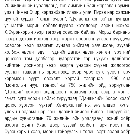
20 жилийн ойн уралдаанд төв аймгийн Баянжаргалан сумын
уяач Чимэд-Очир, хэрлэнбаян-Улааны уяач Пүрэв нар халхын
цуутай хурдан “Галын хүрэн”, “Дулааны хонгор”-ын дундын
угшилтай морин соёолонгуудаа хөтөлсөөр зорин иржээ.
Х.Сүрэнхорын хээр тэгэхэд соёолон байлаа. Морьд барианы
газарт дөхөж ирэхэд хоёр морин соёолонг унасан хүүхдүүд
соёолон хээр азаргыг дундаа хийгээд хавчихсан, зуузай
холбож явсан гэдэг. Тэднийг дагаж явсан хөнгөн тэрэгний
цонхоор том далбагар нударгатай гар цухуйж далбагас
хийлгэн дохимогц хээр азарга унасан хүүхэд жолоогоо
суллан, ташааг нь ороолгоход хээр үрээ суга үсрэн гарч
хоромхон зуурт саахалт хэртэй тасарчээ. 1990 онд
“монголын нууц товчоо”-ны 750 жилийн ойд зориулсан
“Даншиг” хэмээн алдаршсан наадамд хээр азарга мөн л
гэнэт суга үсрэн цойлж түрүүлээд “Даншигийн босоо хээр”
цолоо хүртсэн түүхтэй. Хачирхалтай нь, энэ алдарт хүлэг
улсын наадамд цор ганц давхил хийсэн билээ. Тодруулбал,
ардын хувьсгалын 70 жилийн ойн уралдаанд эхний хоёр
азарга Буянт Ухаа дээр зуузай холбон гарч ирсэн нь
Сүрэнхорын хээр, морин тойруулгын толин сарт зээрд хоёр