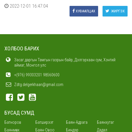
2022-12-01 16:47:04
ХУВААЛЦАХ
ЖИРГЭХ
ХОЛБОО БАРИХ
Засаг даргын Тамгын газрын байр, Дэлгэрхаан сум, Хэнтий
аймаг, Монгол улс
+(976) 99303201 98560600
Zdtg.delgerkhaan@gmail.com
БУСАД СУМД
Батноров
Батширээт
Баян-Адрага
Баянхутаг
Баянмөнх
Баян-Овоо
Биндэр
Дадал