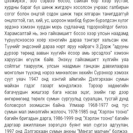
цээжирхэг, зоо сэрвээ босоо, сайхан бор хээр зүстэй,
хурдны бараг бүх шинж жигдэрч хосолсон учраас галбирын
согог болон онцгой содон шинж төрх ялгаран танигддаггүй
онцлогтой, гал, хий, ус, шороон махбод бүрэн бүрэлдсэн хүлэг
эрдэнэ хэмээн хурдан морь судлаачид тодорхойлдог билээ.
Харамсалтай нь, энэ гайхамшигт босоо хээр улсын наадамд
түрүүлснээсээ хоёр хоногийн дараа тэнгэрт хальсан юм.
Түүнийг эндсэний дараа нэрт яруу найрагч З.Дорж “адууны
дүрээр төрөөд аавын хүүгийн ёсоор амь эрсэдлээ” хэмээн
харуусан өгүүлж байв. Энэхүү гайхамшигт хүлгийн уяа
сойлгыг тааруулж, улсын наадмын ганцхан давхилаараа
монголын түүхэнд нэрээ мөнхөлсөн хөхийн Сүрэнхор хэмээх
суут уяач 1947 онд хэнтий аймгийн Дэлгэрхаан сумын
майхан гэдэг газарт мэндэлжээ. Тэрээр хөдөөгийн
багачуудын жишгээр бага насаа эцэг, эхийн гар дээр
өнгөрөөгөөд төрөлх сумын сургуульд суралцан, тусгай дунд
боловсрол эзэмшсэн байна. Улмаар 1968-1977 онд тус
сумын мал эмнэлгийн жолооч, 1978-1985 онд “Хэрлэн тооно”
багийн бригадын дарга, 1986-1999 онд “Хэрлэн тооно” багийн
даргаар ажиллахын зэрэгцээ буянт мал сүргээ адгуулан,
1997 онд Дэлгэрхаан сумын анхны “Мянгат малчин” болжээ.