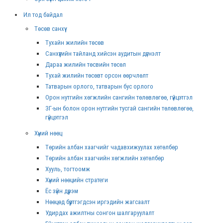
Ил тод байдал
Төсөв санхүү
Тухайн жилийн төсөв
Санхүүгийн тайланд хийсэн аудитын дүгнэлт
Дараа жилийн төсвийн төсөл
Тухай жилийн төсөвт орсон өөрчлөлт
Татварын орлого, татварын бус орлого
Орон нутгийн хөгжлийн сангийн төлөвлөгөө, гүйцэтгэл
ЗГ-ын болон орон нутгийн тусгай сангийн төлөвлөгөө,
гүйцэтгэл
Хүний нөөц
Төрийн албан хаагчийг чадавхижуулах хөтөлбөр
Төрийн албан хаагчийн хөгжлийн хөтөлбөр
Хууль, тогтоомж
Хүний нөөцийн стратеги
Ёс зүйн дүрэм
Нөөцөд бүртгэгдсэн иргэдийн жагсаалт
Удирдах ажилтны сонгон шалгаруулалт