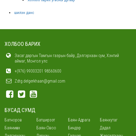
шилэн данс
ХОЛБОО БАРИХ
Засаг даргын Тамгын газрын байр, Дэлгэрхаан сум, Хэнтий
аймаг, Монгол улс
+(976) 99303201 98560600
Zdtg.delgerkhaan@gmail.com
БУСАД СУМД
Батноров
Батширээт
Баян-Адрага
Баянхутаг
Баянмөнх
Баян-Овоо
Биндэр
Дадал
Дэлгэрхаан
Дархан
Галшар
Жаргалтхаан