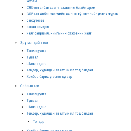
журам
СӨБ-ын албан хаагч, ажилтны ёс зүйн дүрэм
СӨБ-ын Албан хаагчийн ажлын гүйцэтгэлийг үнэлэх журам
санхүү, төсөв
санал гомдол
хаяг байршил, нийгмийн сүлжээний хаяг
Эрүүл мэндийн төв
Танилцуулга
Тушаал
Шилэн данс
Тендер, худалдан авалтын ил тод байдал
Холбоо барих утасны дугаар
Соёлын төв
Танилцуулга
Тушаал
Шилэн данс
Тендер, худалдан авалтын ил тод байдал
Тендер
Холбоо барих утасны дугаар