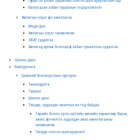
Гүйцэтгэх албан тушаалын сонгон шалгаруулалтын зар
Батлагдсан албан тушаалын тодорхойлолт
Авлигын эсрэг үйл ажиллагаа
Мэдэгдэл
Авлигын эсрэг төлөвлөгөө
ЭБАТ судалгаа
Авлигад өртөж болзошгүй албан тушаалтны судалгаа
Шилэн данс
Байгууллага
Ерөнхий боловсролын сургууль
Танилцуулга
Тушаал
Шилэн данс
Тендер, худалдан авалтын ил тод байдал
Төрийн болон орон нутгийн өмчийн хөрөнгөөр бараа,
ажил, үйлчилгээ худалдан авах ажиллагааны
төлөвлөгөө
Тендер сонгон шалгаруулалт