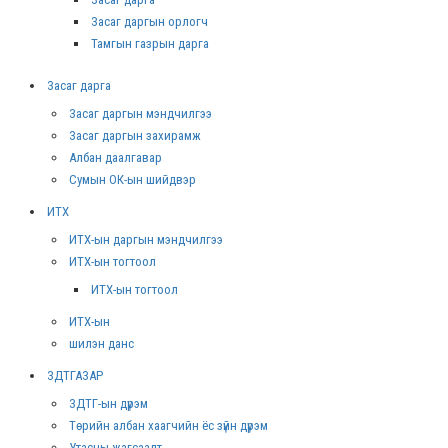
Засаг даргын орлогч
Тамгын газрын дарга
Засаг дарга
Засаг даргын мэндчилгээ
Засаг даргын захирамж
Албан даалгавар
Сумын ОК-ын шийдвэр
ИТХ
ИТХ-ын даргын мэндчилгээ
ИТХ-ын тогтоол
ИТХ-ын тогтоол
ИТХ-ын
шилэн данс
ЗДТГАЗАР
ЗДТГ-ын дүрэм
Төрийн албан хаагчийн ёс зүйн дүрэм
Утасны жагсаалт