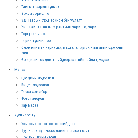
Тамгын газрын тушаал
Эрхэм зориолго
ЗДТГазрын бүтэц, зохион байгуулалт
Үйл ажиллагааны стратегийн зорилго, зорилт
Тэргүүлэх чиглэл
Төрийн үйлчилгээ
Олон нийттэй харилцах, мэдээлэл хүргэх нийгмийн сүлжээнй
хаяг
Өргөдөль гомдлын шийдвэрлэлтийн тайлан, мэдээ
Мэдээ
Цаг үеийн мэдээлэл
Видео мэдээлэл
Төсөл хөтөлбөр
Фото галерей
зар мэдээ
Хууль эрх зүй
Хэм хэмжээ тогтоосон шийдвэр
Хууль эрх зүйн мэдээллийн нэгдсэн сайт
Эрх зүйн цахим хөтөч