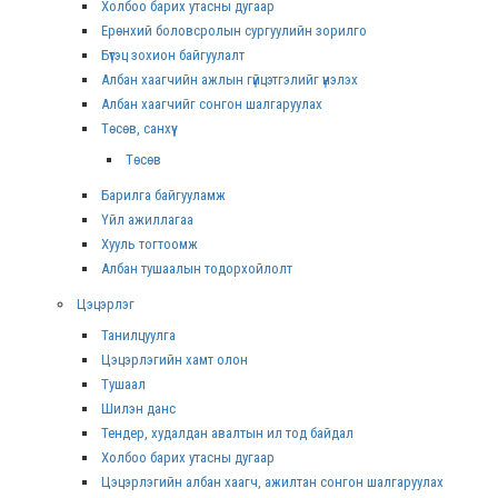
Холбоо барих утасны дугаар
Ерөнхий боловсролын сургуулийн зорилго
Бүтэц зохион байгуулалт
Албан хаагчийн ажлын гүйцэтгэлийг үнэлэх
Албан хаагчийг сонгон шалгаруулах
Төсөв, санхүү
Төсөв
Барилга байгууламж
Үйл ажиллагаа
Хууль тогтоомж
Албан тушаалын тодорхойлолт
Цэцэрлэг
Танилцуулга
Цэцэрлэгийн хамт олон
Тушаал
Шилэн данс
Тендер, худалдан авалтын ил тод байдал
Холбоо барих утасны дугаар
Цэцэрлэгийн албан хаагч, ажилтан сонгон шалгаруулах