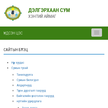
ДЭЛГЭРХААН СУМ
ХЭНТИЙ АЙМАГ
ҮНДСЭН ЦЭС
Toggle
navigati
САЙТЫН БҮТЭЦ
Нүүр хуудас
Сумын тухай
Танилцуулга
Сумын билэгдэл
Алдартнууд
Түүхэн дурсгалт газрууд
Байгалийн үзэсгэлэн газрууд
нутгийн удирдлага
Засаг дарга