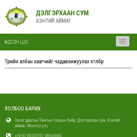
ДЭЛГЭРХААН СУМ
ХЭНТИЙ АЙМАГ
ҮНДСЭН ЦЭС
Toggle
navigati
Төрийн албан хаагчийг чадавхижуулах хөтөлбөр
ХОЛБОО БАРИХ
Засаг даргын Тамгын газрын байр, Дэлгэрхаан сум, Хэнтий
аймаг, Монгол улс
+(976) 99303201 98560600