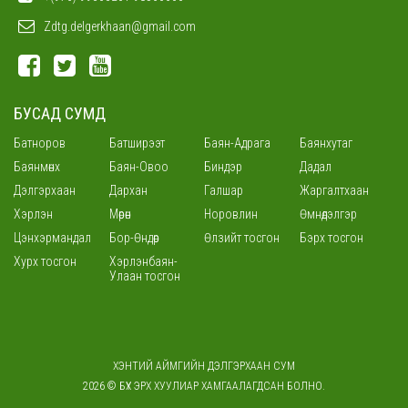
Zdtg.delgerkhaan@gmail.com
БУСАД СУМД
Батноров
Батширээт
Баян-Адрага
Баянхутаг
Баянмөнх
Баян-Овоо
Биндэр
Дадал
Дэлгэрхаан
Дархан
Галшар
Жаргалтхаан
Хэрлэн
Мөрөн
Норовлин
Өмнөдэлгэр
Цэнхэрмандал
Бор-Өндөр
Өлзийт тосгон
Бэрх тосгон
Хурх тосгон
Хэрлэнбаян-
Улаан тосгон
ХЭНТИЙ АЙМГИЙН ДЭЛГЭРХААН СУМ
2026 © БҮХ ЭРХ ХУУЛИАР ХАМГААЛАГДСАН БОЛНО.