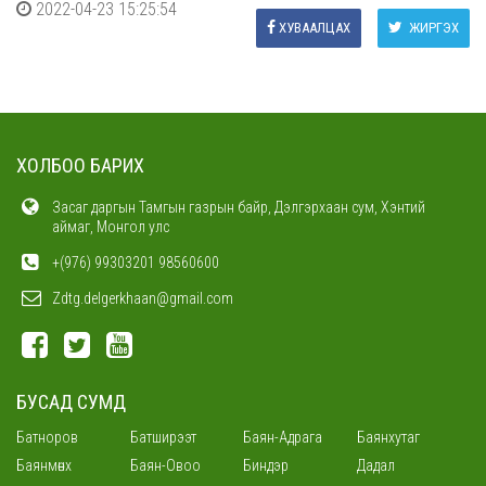
2022-04-23 15:25:54
ХУВААЛЦАХ
ЖИРГЭХ
ХОЛБОО БАРИХ
Засаг даргын Тамгын газрын байр, Дэлгэрхаан сум, Хэнтий
аймаг, Монгол улс
+(976) 99303201 98560600
Zdtg.delgerkhaan@gmail.com
БУСАД СУМД
Батноров
Батширээт
Баян-Адрага
Баянхутаг
Баянмөнх
Баян-Овоо
Биндэр
Дадал