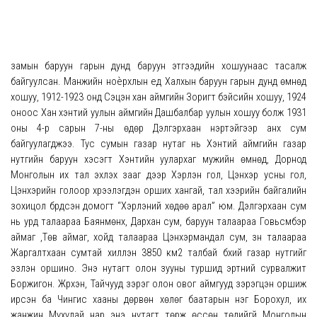
замын баруун гарын дунд баруун этгээдийн хошуунаас тасалж
байгуулсан. Манжийн ноѐрхлын үед Халхын баруун гарын дунд өмнөд
хошуу, 1912-1923 онд Сэцэн хан аймгийн Зоригт бэйсийн хошуу, 1924
оноос Хан хэнтий уулын аймгийн Дашбалбар уулын хошуу болж 1931
оны 4-р сарын 7-ны өдөр Дэлгэрхаан нэртэйгээр анх сум
байгуулагджээ. Тус сумын газар нутаг нь Хэнтий аймгийн газар
нутгийн баруун хэсэгт Хэнтийн уулархаг мужийн өмнөд, Дорнод
Монголын их тал эхлэх зааг дээр Хэрлэн гол, Цэнхэр усны гол,
Цэнхэрийн голоор хүрээлэгдэн орших хангай, тал хээрийн байгалийн
зохицол бүрдсэн домогт “Хэрлэний хөдөө арал” юм. Дэлгэрхаан сум
нь урд талаараа Баянмөнх, Дархан сум, баруун талаараа Говьсүмбэр
аймаг ,Төв аймаг, хойд талаараа Цэнхэрмандал сум, зүүн талаараа
Жаргалтхаан сумтай хиллэн 3850 км2 талбай бүхий газар нутгийг
эзлэн оршино. Энэ нутагт олон зууны туршид эртний сурвалжит
Боржигон. Жүрхэн, Тайчууд зэрэг олон овог аймгууд зэрэгцэн оршиж
ирсэн ба Чингис хааны дөрвөн хөлөг баатарын нэг Борохул, их
жанжин Мухулай нар энэ нутагт төрж өссөн төдийгүй Монголын