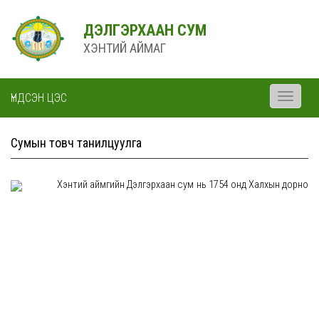
ДЭЛГЭРХААН СУМ
ХЭНТИЙ АЙМАГ
ҮНДСЭН ЦЭС
Toggle
navigati
Сумын товч танилцуулга
Хэнтий аймгийн Дэлгэрхаан сум нь 1754 онд Халхын дорно