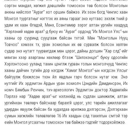
сэргэн мандал, хөгжил дэвшлийн томоохон төв болсон Монголын
анхны нийслэл “Аураг” хот оршин байжээ. Их эзэн богд Чингис хаан
Монгол туургатныг нэгтгэх их аяны гарааг энэ нутгаас эхэлж түүний үр
удам их хаан Өгөдэй, Мөнх, Есөнтөмөр зэрэг алтан ургийн хаадууд
“Хэрлэний хөдөө арал”-д буюу их “Аураг” ордонд “Их Монгол Улс”-ын
хааны ор сууринд сууцгааж байсан түүхтэй. Мөн “Монголын Нууц
Товчоо” хэмээх түүх, уран зохиолын их өв сурвалж болсон хөлгөн
судар энэ нутагт туурвигдаж мөн цэрэг, дайны догшин “Хар сүлд”-ийг
мянган хээр азарганы хөхлөөр бүтээж “Шилэхэнцэг” буюу одоогийн
Хэрлэнтооно ууланд тахин цэнгүүлж гурван голын монголчууд Чингис
хааны дайчин тугийн дор нэгдэж “Хамаг Монгол”-ын нэгдсэн Улсыг
байгуулж бэхжүүлсэн түүхэн үйл явдлын гэрч болсон нутаг юм. Энэ
нутгийг Их эрдэмтэн Ардын уран зохиолч Цэндийн Дамдинсүрэн, Их
номч Бямбын Ренчин, түүхч-археологич Эрдэмтэн доктор Хөдөөгийн
Пэрлээ нар “Хөдөө арал”-ыг нэлэнхүйд нь судлан шинжилж, алтан
ургийнхан төвлөрч байснаар барахгүй цэрэг, улс төрийн ажиллагааг
удирдан явуулж байсан ба худалдаа арилжаа дэлгэрсэн, Дэлгэрхаан
сумын хөгжлийн төлөвлөгөө 16 Их хаадын сүлд тахилгын сүмтэй тэр
үеийн Монгол угсаатны томоохон төв байжээ гэдгийг тодорхойлжээ.