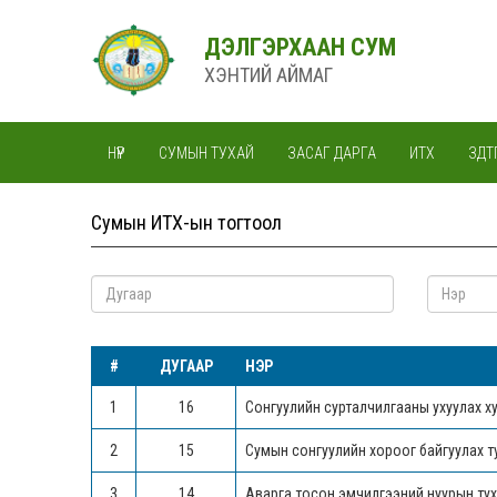
ДЭЛГЭРХААН СУМ
ХЭНТИЙ АЙМАГ
НҮҮР
СУМЫН ТУХАЙ
ЗАСАГ ДАРГА
ИТХ
ЗДТ
Сумын ИТХ-ын тогтоол
#
ДУГААР
НЭР
1
16
Сонгуулийн сурталчилгааны ухуулах х
2
15
Сумын сонгуулийн хороог байгуулах т
3
14
Аварга тосон эмчилгээний нуурын ту