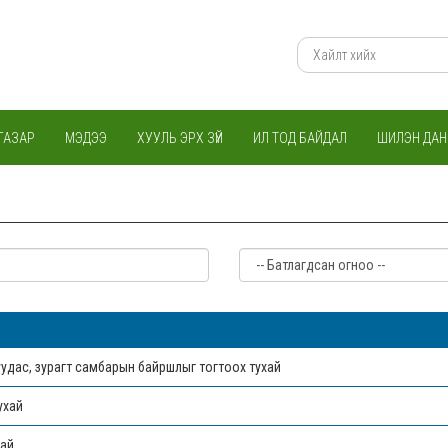
ГАЗАР
МЭДЭЭ
ХУУЛЬ ЭРХ ЗҮЙ
ИЛ ТОД БАЙДАЛ
ШИЛЭН ДАН
уудас, зурагт самбарын байршлыг тогтоох тухай
ухай
хай