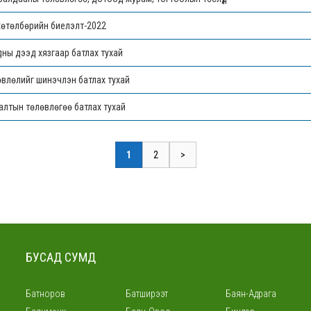
хөтөлбөрийн биелэлт-2022
ны дээд хязгаар батлах тухай
влөлийг шинэчлэн батлах тухай
алтын төлөвлөгөө батлах тухай
1
2
>
БУСАД СУМД
Батноров
Батширээт
Баян-Адрага