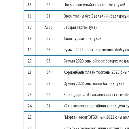
15
02
Нөхөн сонгуулийн тов тогтоох тухай
16
01
Орон тооны бус Зөвлөлийн бүрэлдэхүүн
17
А/06
Зардал гаргах тухай
18
07
Хүсэлт уламжлах тухай
19
06
сумын 2023 оны газар зохион байгуул
20
05
Сумын 2023 оны ойгоос бэлдэх модны 
21
04
Хэрлэнбаян Улаан тосгоны 2023 оны т
22
03
Сумын 2023 оны төсөв батлах тухай
23
02
Засаг даргын үйл ажиллагааны хөтөлбө
24
01
Үйл ажиллагааны тайлан хэлэлцсэн т
25
"Мэргэн засаг"ЗГБХН-ын 2022 оны аж
26
иргэдийн төлөөлөгчдийн хурлын 11 ху