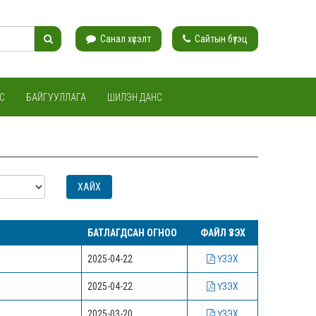
Санал хүсэлт
Сайтын бүтэц
С
БАЙГУУЛЛАГА
ШИЛЭН ДАНС
БАТЛАГДСАН ОГНОО
ФАЙЛ ҮЗЭХ
2025-04-22
ҮЗЭХ
2025-04-22
ҮЗЭХ
2025-03-20
ҮЗЭХ