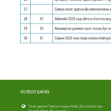
27
Сумын засаг даргын үйл ажиллагааны 
28
07
Аймгийн 2023 онд ойгоос бэлтгэх мод
29
02
Амьжиргаа дэмжих орон тооны бус зө
30
01
Сумын 2023 оны газар зохион байгуул
ХОЛБОО БАРИХ
Засаг даргын Тамгын газрын байр, Дэлгэрхаан сум,
Хэнтий аймаг, Монгол улс