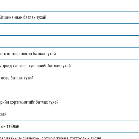
ийг шинэчлэн батлах тухай
алтын төлөвлөгөө батлах тухай
дээд хязгаар, хуваарийг батлах тухай
өсөв батлах тухай
рийн хэрэгжилтийг батлах тухай
ухай
лын тайлан
ралдааны төлөвлөгөө, дотоод журам, тогтоолын төслүүд