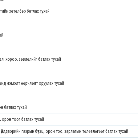
ийн хөтөлбөр батлах тухай
ай
лэл, хороо, зөвлөлийг батлах тухай
өнд нэмэлт өөрчлөлт оруулах тухай
эн батлах тухай
 орон тоог батлах тухай
үйлдвэрийн газрын бүтэц, орон тоо, зарлагын төлөвлөгөөг батлах тухай