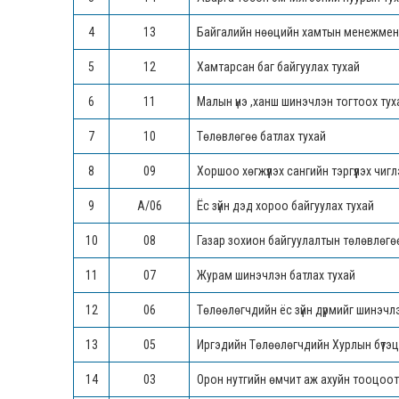
4
13
Байгалийн нөөцийн хамтын менежмент
5
12
Хамтарсан баг байгуулах тухай
6
11
Малын үнэ ,ханш шинэчлэн тогтоох тух
7
10
Төлөвлөгөө батлах тухай
8
09
Хоршоо хөгжүүлэх сангийн тэргүүлэх чиг
9
А/06
Ёс зүйн дэд хороо байгуулах тухай
10
08
Газар зохион байгуулалтын төлөвлөгө
11
07
Журам шинэчлэн батлах тухай
12
06
Төлөөлөгчдийн ёс зүйн дүрмийг шинэчл
13
05
Иргэдийн Төлөөлөгчдийн Хурлын бүтэц,
14
03
Орон нутгийн өмчит аж ахуйн тооцоот 