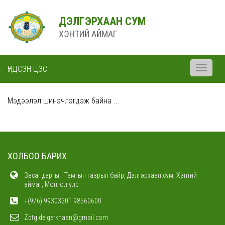
ДЭЛГЭРХААН СУМ
ХЭНТИЙ АЙМАГ
ҮНДСЭН ЦЭС
Toggle
navigati
Мэдээлэл шинэчлэгдэж байна ...
ХОЛБОО БАРИХ
Засаг даргын Тамгын газрын байр, Дэлгэрхаан сум, Хэнтий
аймаг, Монгол улс
+(976) 99303201 98560600
Zdtg.delgerkhaan@gmail.com