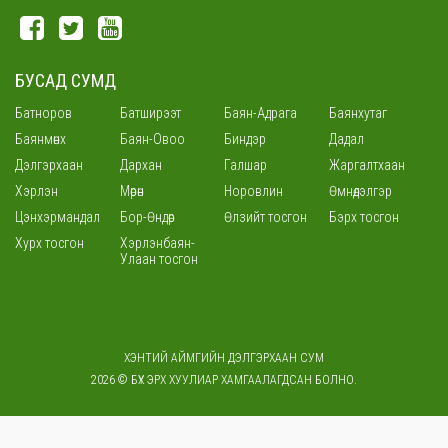
БУСАД СУМД
Батноров
Батширээт
Баян-Адрага
Баянхутаг
Баянмөнх
Баян-Овоо
Биндэр
Дадал
Дэлгэрхаан
Дархан
Галшар
Жаргалтхаан
Хэрлэн
Мөрөн
Норовлин
Өмнөдэлгэр
Цэнхэрмандал
Бор-Өндөр
Өлзийт тосгон
Бэрх тосгон
Хурх тосгон
Хэрлэнбаян-
Улаан тосгон
ХЭНТИЙ АЙМГИЙН ДЭЛГЭРХААН СУМ
2026 © БҮХ ЭРХ ХУУЛИАР ХАМГААЛАГДСАН БОЛНО.